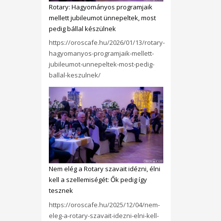
Rotary: Hagyományos programjaik
mellett jubileumot ünnepeltek, most
pedig bállal készülnek
https://oroscafe.hu/2026/01/13/rotary-
hagyomanyos-programjaik-mellett-
jubileumot-unnepeltek-most-pedig-
ballal-keszulnek/
Nem elég a Rotary szavait idézni, élni
kell a szellemiségét: Ők pedig így
tesznek
https://oroscafe.hu/2025/12/04/nem-
eleg-a-rotary-szavait-idezni-elni-kell-