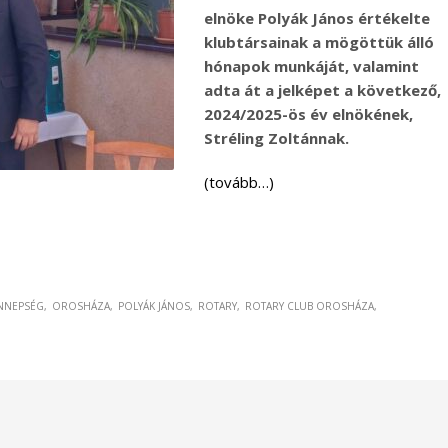
elnöke Polyák János értékelte
klubtársainak a mögöttük álló
hónapok munkáját, valamint
adta át a jelképet a következő,
2024/2025-ös év elnökének,
Stréling Zoltánnak.
(tovább…)
NNEPSÉG
OROSHÁZA
POLYÁK JÁNOS
ROTARY
ROTARY CLUB OROSHÁZA