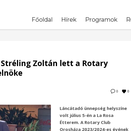
Főoldal
Hírek
Programok
R
Stréling Zoltán lett a Rotary
elnöke
0
0
Láncátadó ünnepség helyszíne
volt július 5-én a La Rosa
Étterem. A Rotary Club
Orosháza 2023/2024-es évének