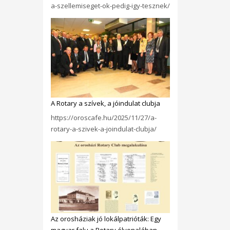
a-szellemiseget-ok-pedig-igy-tesznek/
A Rotary a szívek, a jóindulat clubja
https://oroscafe.hu/2025/11/27/a-
rotary-a-szivek-a-joindulat-clubja/
Az orosháziak jó lokálpatrióták: Egy