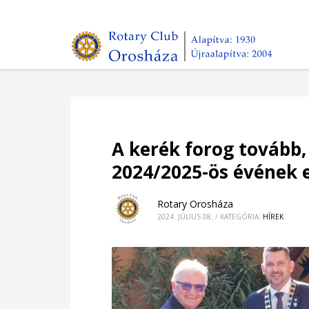
A kerék forog tovább, 
2024/2025-ös évének 
Rotary Orosháza
2024. JÚLIUS 08.
/
KATEGÓRIA:
HÍREK