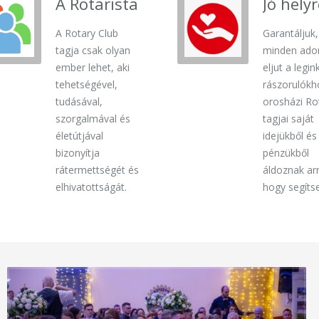
A Rotarista
Jó hely
A Rotary Club
Garantáljuk
tagja csak olyan
minden ad
ember lehet, aki
eljut a legi
tehetségével,
rászorulókh
tudásával,
orosházi Ro
szorgalmával és
tagjai saját
életútjával
idejükből és
bizonyítja
pénzükből
rátermettségét és
áldoznak arr
elhivatottságát.
hogy segíts