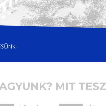
SSÜNK!
VAGYUNK? MIT TES