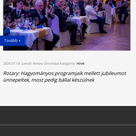
Tovább +
2026.01.14. szerző: Rotary Orosháza kategória:
Hírek
Rotary: Hagyományos programjaik mellett jubileumot
ünnepeltek, most pedig bállal készülnek