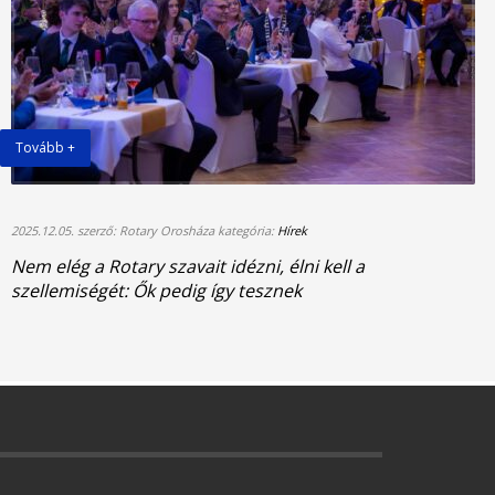
Tovább +
2025.12.05. szerző: Rotary Orosháza kategória:
Hírek
Nem elég a Rotary szavait idézni, élni kell a
szellemiségét: Ők pedig így tesznek