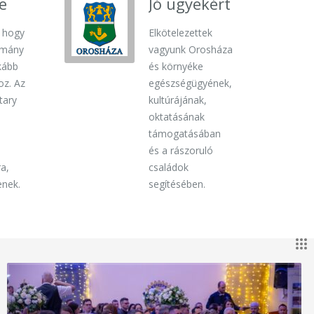
re
Jó ügyekért
, hogy
Elkötelezettek
omány
vagyunk Orosháza
nkább
és környéke
oz. Az
egészségügyének,
tary
kultúrájának,
oktatásának
támogatásában
és a rászoruló
a,
családok
enek.
segítésében.