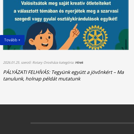
Tovább +
2026.01.25. szerző: Rotary Orosháza kategória:
Hírek
PÁLYÁZATI FELHÍVÁS: Tegyünk együtt a jövőnkért – Ma
tanulunk, holnap példát mutatunk