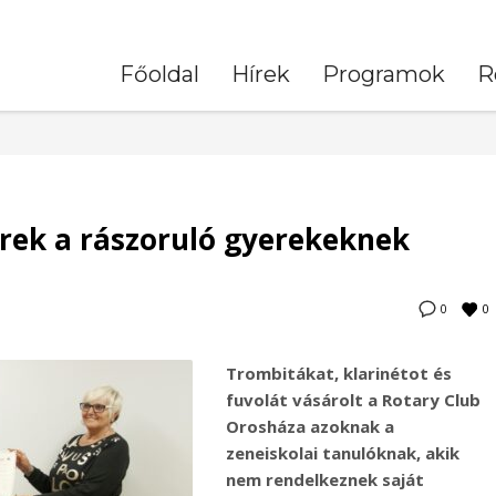
Főoldal
Hírek
Programok
R
rek a rászoruló gyerekeknek
0
0
Trombitákat, klarinétot és
fuvolát vásárolt a Rotary Club
Orosháza azoknak a
zeneiskolai tanulóknak, akik
nem rendelkeznek saját