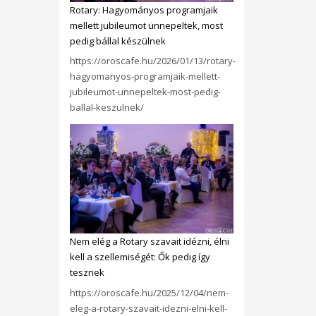
Rotary: Hagyományos programjaik
mellett jubileumot ünnepeltek, most
pedig bállal készülnek
https://oroscafe.hu/2026/01/13/rotary-
hagyomanyos-programjaik-mellett-
jubileumot-unnepeltek-most-pedig-
ballal-keszulnek/
Nem elég a Rotary szavait idézni, élni
kell a szellemiségét: Ők pedig így
tesznek
https://oroscafe.hu/2025/12/04/nem-
eleg-a-rotary-szavait-idezni-elni-kell-