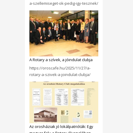
a-szellemiseget-ok-pedig-igy-tesznek/
A Rotary a szívek, a jóindulat clubja
https://oroscafe.hu/2025/11/27/a-
rotary-a-szivek-a-joindulat-clubja/
Az orosháziak jó lokálpatrióták: Egy