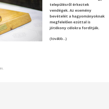
településről érkeztek
vendégek. Az esemény
bevételét a hagyományoknak
megfelelően ezúttal is
jótékony célokra fordítják.
(tovább…)
RY