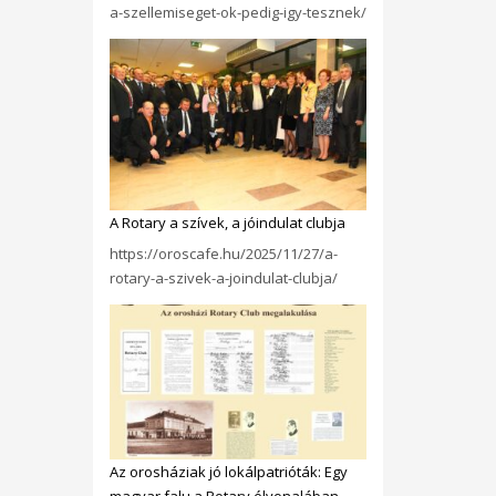
a-szellemiseget-ok-pedig-igy-tesznek/
A Rotary a szívek, a jóindulat clubja
https://oroscafe.hu/2025/11/27/a-
rotary-a-szivek-a-joindulat-clubja/
Az orosháziak jó lokálpatrióták: Egy