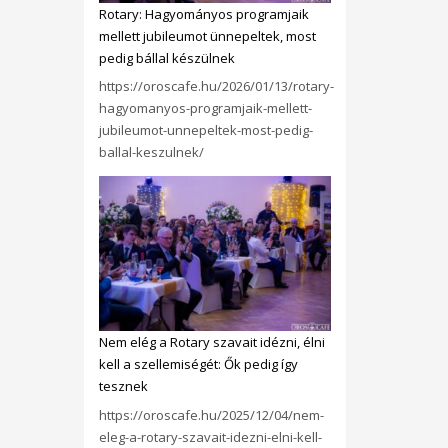
Rotary: Hagyományos programjaik
mellett jubileumot ünnepeltek, most
pedig bállal készülnek
https://oroscafe.hu/2026/01/13/rotary-
hagyomanyos-programjaik-mellett-
jubileumot-unnepeltek-most-pedig-
ballal-keszulnek/
Nem elég a Rotary szavait idézni, élni
kell a szellemiségét: Ők pedig így
tesznek
https://oroscafe.hu/2025/12/04/nem-
eleg-a-rotary-szavait-idezni-elni-kell-