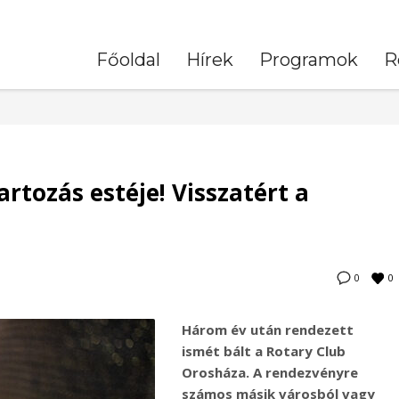
Főoldal
Hírek
Programok
R
rtozás estéje! Visszatért a
0
0
Három év után rendezett
ismét bált a Rotary Club
Orosháza. A rendezvényre
számos másik városból vagy