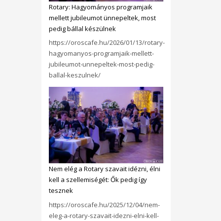
Rotary: Hagyományos programjaik
mellett jubileumot ünnepeltek, most
pedig bállal készülnek
https://oroscafe.hu/2026/01/13/rotary-
hagyomanyos-programjaik-mellett-
jubileumot-unnepeltek-most-pedig-
ballal-keszulnek/
Nem elég a Rotary szavait idézni, élni
kell a szellemiségét: Ők pedig így
tesznek
https://oroscafe.hu/2025/12/04/nem-
eleg-a-rotary-szavait-idezni-elni-kell-