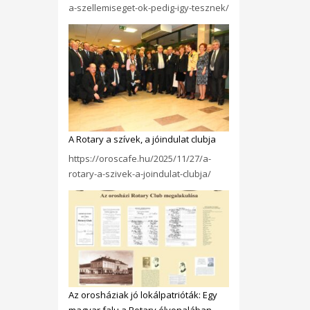
a-szellemiseget-ok-pedig-igy-tesznek/
A Rotary a szívek, a jóindulat clubja
https://oroscafe.hu/2025/11/27/a-
rotary-a-szivek-a-joindulat-clubja/
Az orosháziak jó lokálpatrióták: Egy