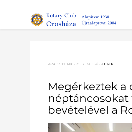
2024. SZEPTEMBER 21.
/
KATEGÓRIA
HÍREK
Megérkeztek a 
néptáncosokat 
bevételével a R