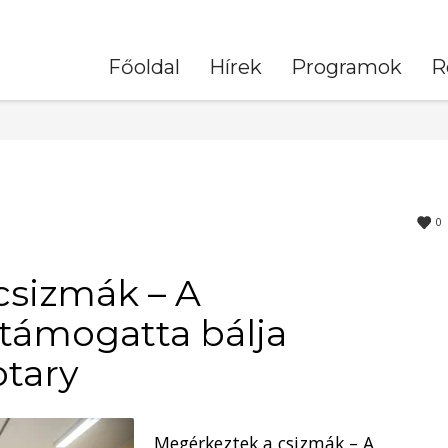
Főoldal
Hírek
Programok
R
0
csizmák – A
támogatta bálja
otary
Megérkeztek a csizmák – A