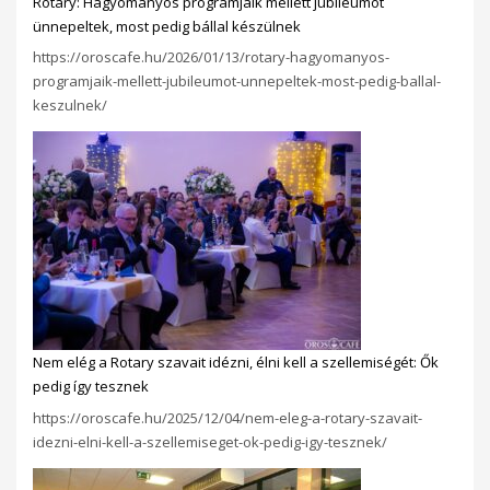
Rotary: Hagyományos programjaik mellett jubileumot
ünnepeltek, most pedig bállal készülnek
https://oroscafe.hu/2026/01/13/rotary-hagyomanyos-
programjaik-mellett-jubileumot-unnepeltek-most-pedig-ballal-
keszulnek/
Nem elég a Rotary szavait idézni, élni kell a szellemiségét: Ők
pedig így tesznek
https://oroscafe.hu/2025/12/04/nem-eleg-a-rotary-szavait-
idezni-elni-kell-a-szellemiseget-ok-pedig-igy-tesznek/