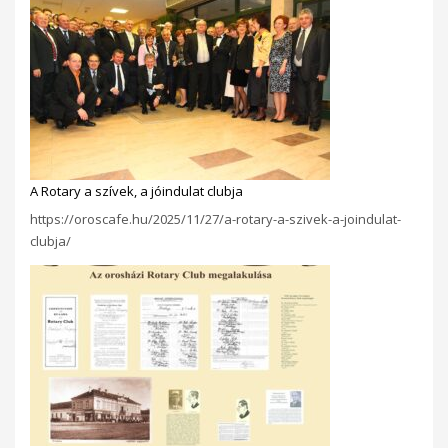
A Rotary a szívek, a jóindulat clubja
https://oroscafe.hu/2025/11/27/a-rotary-a-szivek-a-joindulat-
clubja/