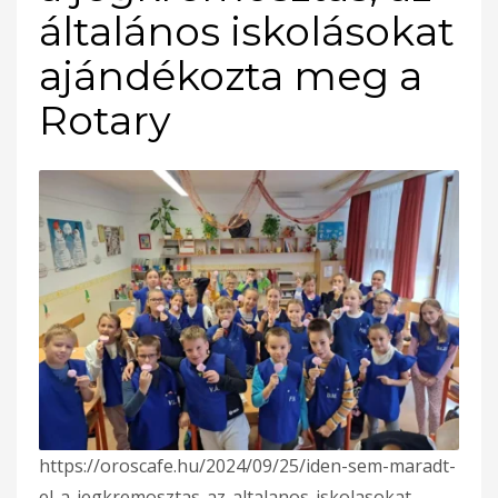
általános iskolásokat
ajándékozta meg a
Rotary
https://oroscafe.hu/2024/09/25/iden-sem-maradt-
el-a-jegkremosztas-az-altalanos-iskolasokat-