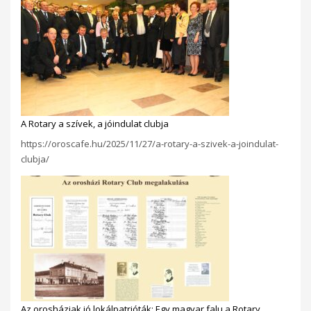
A Rotary a szívek, a jóindulat clubja
https://oroscafe.hu/2025/11/27/a-rotary-a-szivek-a-joindulat-
clubja/
Az orosháziak jó lokálpatrióták: Egy magyar falu a Rotary