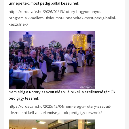
ünnepeltek, most pedig bállal készülnek
https://oroscafe.hu/2026/01/13/rotary-hagyomanyos-
programjaik-mellett-jubileumot-unnepeltek-most-pedig-ballal-
keszulnek/
Nem elég a Rotary szavait idézni, élni kell a szellemiségét: Ők
pedig így tesznek
https://oroscafe.hu/2025/12/04/nem-eleg-a-rotary-szavait-
idezni-elni-kell-a-szellemiseget-ok-pedig-igy-tesznek/