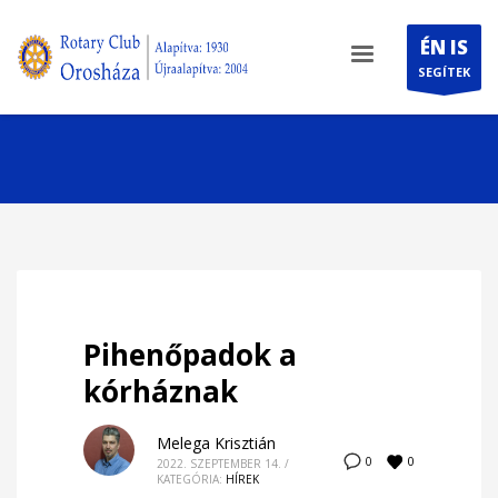
ÉN IS
SEGÍTEK
Pihenőpadok a
kórháznak
Melega Krisztián
0
0
2022. SZEPTEMBER 14.
/
KATEGÓRIA:
HÍREK