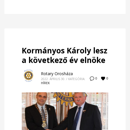
Kormányos Károly lesz
a következő év elnöke
Rotary Orosháza
0
0
2022. ÁPRILIS 30.
/
KATEGÓRIA:
HÍREK