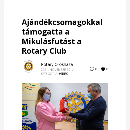
Ajándékcsomagokkal
támogatta a
Mikulásfutást a
Rotary Club
Rotary Orosháza
0
0
2021. NOVEMBER 30.
/
KATEGÓRIA:
HÍREK