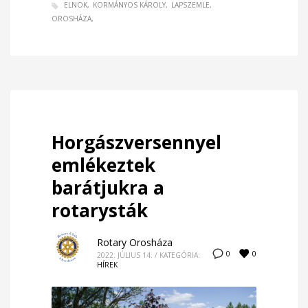
ELNÖK
KORMÁNYOS KÁROLY
LAPSZEMLE
OROSHÁZA
Horgászversennyel
emlékeztek
barátjukra a
rotarysták
Rotary Orosháza
0
0
2022. JÚLIUS 14.
/
KATEGÓRIA:
HÍREK