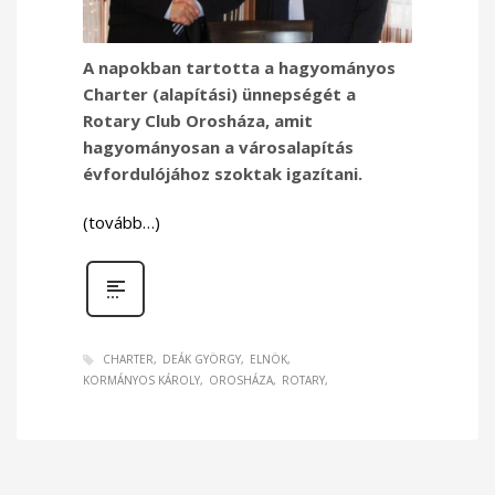
A napokban tartotta a hagyományos
Charter (alapítási) ünnepségét a
Rotary Club Orosháza, amit
hagyományosan a városalapítás
évfordulójához szoktak igazítani.
(tovább…)
CHARTER
DEÁK GYÖRGY
ELNÖK
KORMÁNYOS KÁROLY
OROSHÁZA
ROTARY