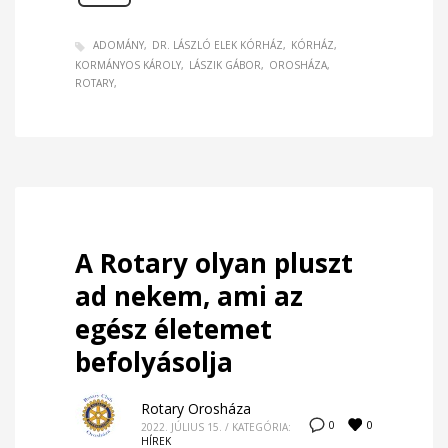
ADOMÁNY
DR. LÁSZLÓ ELEK KÓRHÁZ
KÓRHÁZ
KORMÁNYOS KÁROLY
LÁSZIK GÁBOR
OROSHÁZA
ROTARY
A Rotary olyan pluszt
ad nekem, ami az
egész életemet
befolyásolja
Rotary Orosháza
0
0
2022. JÚLIUS 15.
/
KATEGÓRIA:
HÍREK