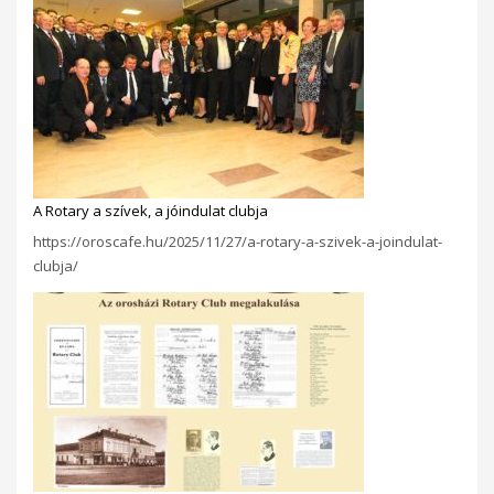
A Rotary a szívek, a jóindulat clubja
https://oroscafe.hu/2025/11/27/a-rotary-a-szivek-a-joindulat-
clubja/