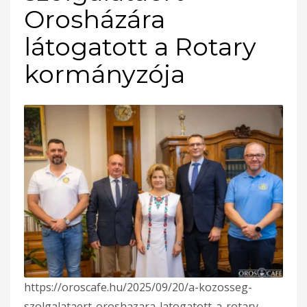
Orosházára
látogatott a Rotary
kormányzója
https://oroscafe.hu/2025/09/20/a-kozosseg-
szolgalataert-oroshazara-latogatott-a-rotary-