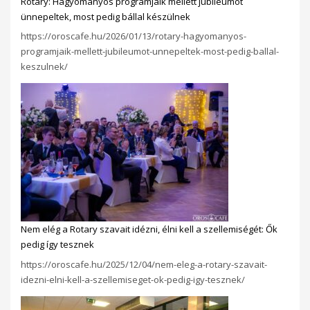
Rotary: Hagyományos programjaik mellett jubileumot
ünnepeltek, most pedig bállal készülnek
https://oroscafe.hu/2026/01/13/rotary-hagyomanyos-
programjaik-mellett-jubileumot-unnepeltek-most-pedig-ballal-
keszulnek/
Nem elég a Rotary szavait idézni, élni kell a szellemiségét: Ők
pedig így tesznek
https://oroscafe.hu/2025/12/04/nem-eleg-a-rotary-szavait-
idezni-elni-kell-a-szellemiseget-ok-pedig-igy-tesznek/